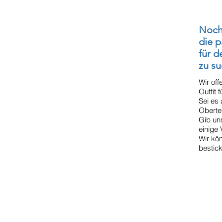
Noch 
die 
für d
zu s
Wir off
Outfit 
Sei es
Oberte
Gib un
einige
Wir kö
bestick