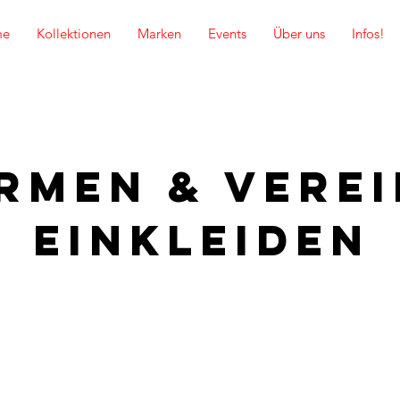
me
Kollektionen
Marken
Events
Über uns
Infos!
irmen & Vere
einkleiden