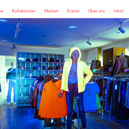
me
Kollektionen
Marken
Events
Über uns
Infos!