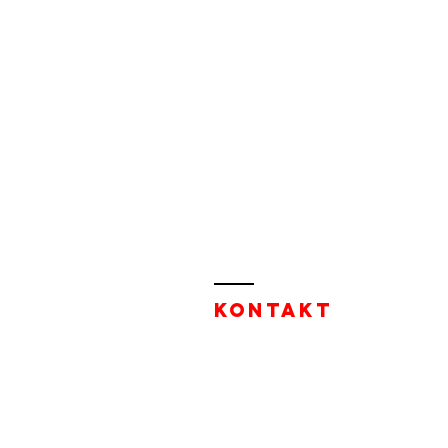
Kontakt
Seraina Mode
Inhaberin Seraina Frei
Sammacrest 6
7235 Fideris